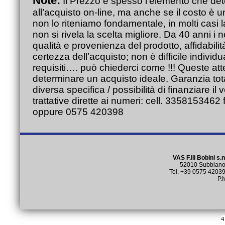
Note:
Il Prezzo è spesso l’elemento che det
all’acquisto on-line, ma anche se il costo è u
non lo riteniamo fondamentale, in molti casi 
non si rivela la scelta migliore. Da 40 anni i n
qualità e provenienza del prodotto, affidabilit
certezza dell’acquisto; non è difficile individ
requisiti…. può chiederci come !!! Queste at
determinare un acquisto ideale. Garanzia tot
diversa specifica / possibilità di finanziare il
trattative dirette ai numeri: cell. 335815346
oppure 0575 420398
VAS F.lli Bobini s.
52010 Subbiano (
Tel. +39 0575 4203
P.