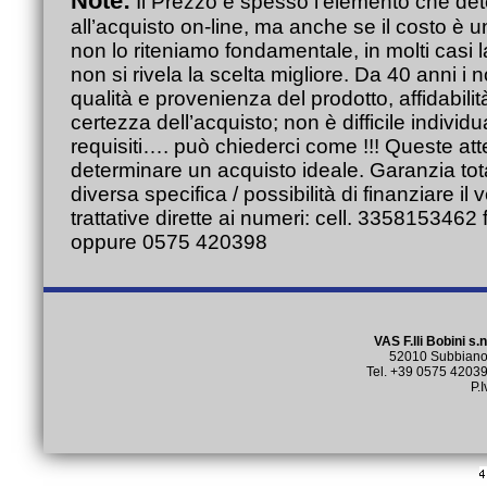
Note:
Il Prezzo è spesso l’elemento che det
all’acquisto on-line, ma anche se il costo è u
non lo riteniamo fondamentale, in molti casi 
non si rivela la scelta migliore. Da 40 anni i n
qualità e provenienza del prodotto, affidabilit
certezza dell’acquisto; non è difficile individ
requisiti…. può chiederci come !!! Queste at
determinare un acquisto ideale. Garanzia tot
diversa specifica / possibilità di finanziare il
trattative dirette ai numeri: cell. 335815346
oppure 0575 420398
VAS F.lli Bobini s.
52010 Subbiano (
Tel. +39 0575 4203
P.